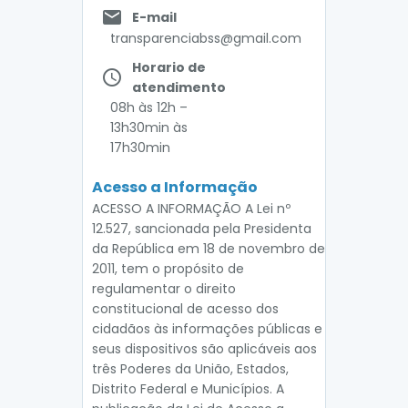
email
E-mail
transparenciabss@gmail.com
Horario de
access_time
atendimento
08h às 12h –
13h30min às
17h30min
Acesso a Informação
ACESSO A INFORMAÇÃO A Lei nº
12.527, sancionada pela Presidenta
da República em 18 de novembro de
2011, tem o propósito de
regulamentar o direito
constitucional de acesso dos
cidadãos às informações públicas e
seus dispositivos são aplicáveis aos
três Poderes da União, Estados,
Distrito Federal e Municípios. A