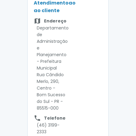
Atendimentoao
ao cliente
map
Endereço
Departamento
de
Administração
e
Planejamento
- Prefeitura
Municipal
Rua Cândido
Merlo, 290,
Centro -
Bom Sucesso
do Sul - PR -
85515-000
local_phone
Telefone
(46) 3199-
2333