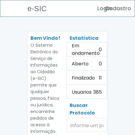
e-SIC
Login
Cadastro
Bem Vindo!
Estatística
O Sistema
Em
0
Eletrônico do
andamento
Serviço de
Aberto
0
Informações
ao Cidadão
Finalizado
11
(e-SIC)
permite que
Usuarios
385
qualquer
pessoa, física
ou jurídica,
Buscar
encaminhe
Protocolo
pedidos de
acesso à
informação.